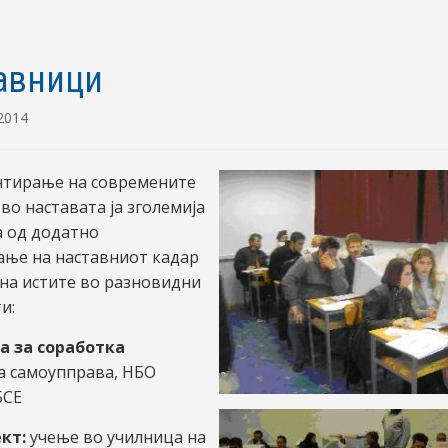
авници
 2014
тирање на современите
во наставата ја зголемија
 од додатно
ање на наставниот кадар
 на истите во разновидни
и:
а за соработка
а самоупправа, НБО
БСЕ
кт:
учење во училница на