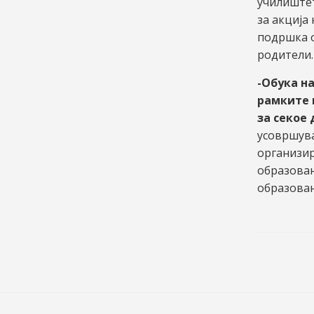
училиште
за акција
подршка 
родители.
-Обука н
рамките 
за секое 
усовршув
организир
образован
образован