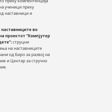
то преку компентенција
 на ученици преку
од наставници и
а наставниците во
на проектот “Компјутер
дете”:
струцни
ања на наставниците
ани од Биро за развој на
ие и Центар за стручно
ие.