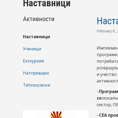
Наставници
Активности
Наст
February 6,
Наставници
Имплемен
Ученици
програми 
Екскурзии
потребата
усовршув
Натпревари
и учество
активност
Tehnoscience
–
Програм
со:
локалн
сектор, О
–
СЕА прое