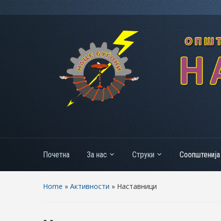
Почетна
За нас
Струки
Соопштенија
Home
»
Активности
» Наставници