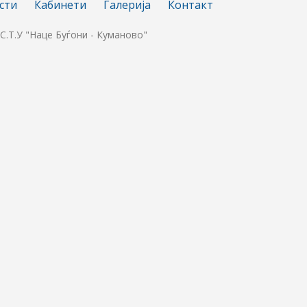
сти
Кабинети
Галерија
Контакт
.С.Т.У "Наце Буѓони - Куманово"