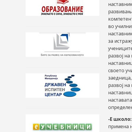
наставник
развивање
компетент
во училни
наставник
за истраж
учениците
развој на
наставниц
своето уч
заедница,
развој на
наставниц
настават
определен
-Е школо:
примена 