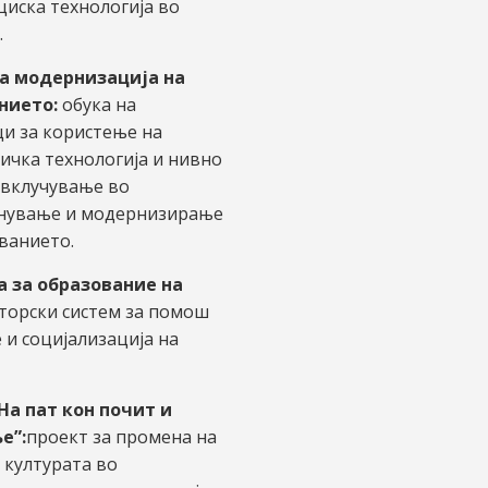
иска технологија во
.
за модернизација на
нието:
обука на
и за користење на
чка технологија и нивно
 вклучување во
нување и модернизирање
ванието.
а за образование на
торски систем за помош
 и социјализација на
На пат кон почит и
е”:
проект за промена на
 културата во