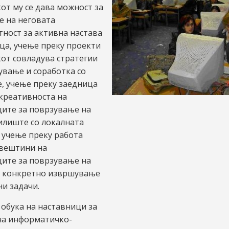
от му се дава можност за
 на неговата
ност за активна настава
ца, учење преку проекти
от совладува стратегии
ување и соработка со
, учење преку заедница
 креативноста на
ите за поврзување на
илиште со локалната
 учење преку работа
 вештини на
ите за поврзување на
а конкретно извршување
и задачи.
обука на наставници за
на информатичко-