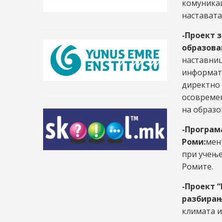
комуникац
наставата
-Проект 
образова
наставниц
информати
директно
осовреме
на образо
-Програм
Роми:
мен
при учење
Ромите.
-Проект “
разбирањ
климата и