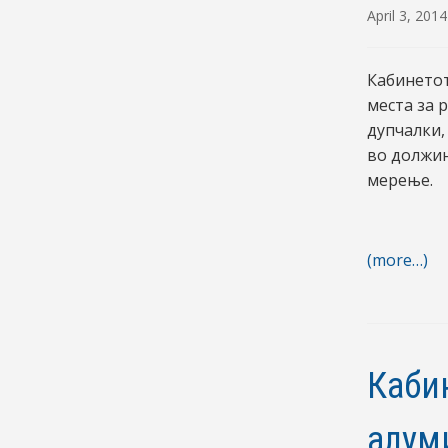
April 3, 2014
Кабинетот
места за 
дупчалки,
во должин
мерење.
(more…)
Каби
алум