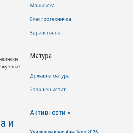
Машинска
Електротехничка
Здравствена
Матура
нзински
држување
Државна матура
Завршен испит
Активности »
а и
Училишен крос Аџи-Тепе 2026