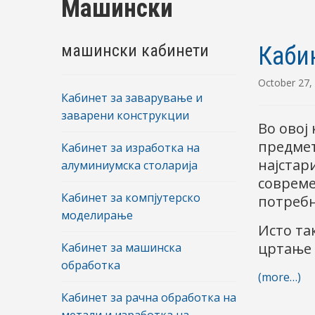
Машински
машински кабинети
Каби
October 27,
Кабинет за заварување и
заварени конструкции
Во овој
предмет
Кабинет за изработка на
најстар
алуминиумска столарија
совреме
Кабинет за компјутерско
потребн
моделирање
Исто та
цртање 
Кабинет за машинска
обработка
(more…)
Кабинет за рачна обработка на