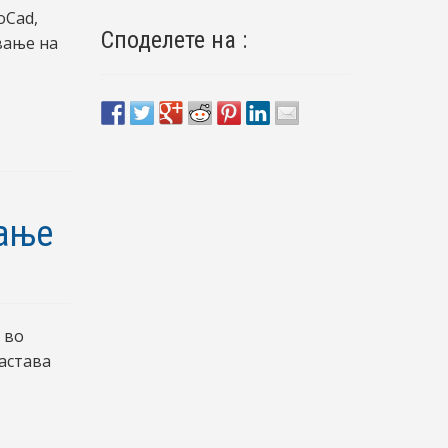
oCad,
Споделете на :
вање на
рање
 во
астава