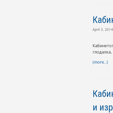
Каби
April 3, 2014
Кабинетот
глодалка,
(more…)
Каби
и из