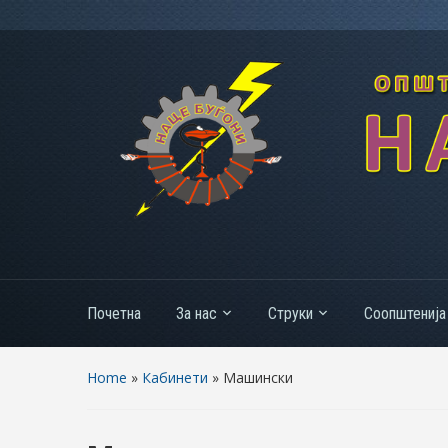
Почетна
За нас
Струки
Соопштенија
Home
»
Кабинети
» Машински