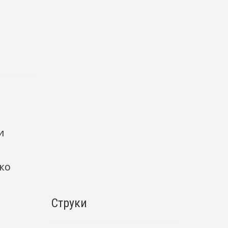
и
чко
Струки