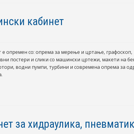
нски кабинет
 е опремен со: опрема за мерење и цртање, графоскоп,
вни постери и слики со машински цртежи, макети на бе
отори, водни пумпи, турбини и современа опрема за о
.
нет за хидраулика, пневматик