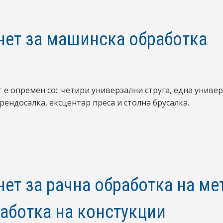
нет за машинска обработка
 е опремен со: четири универзални струга, една униве
 рендосалка, ексцентар преса и столна брусалка.
нет за рачна обработка на ме
работка на констукции