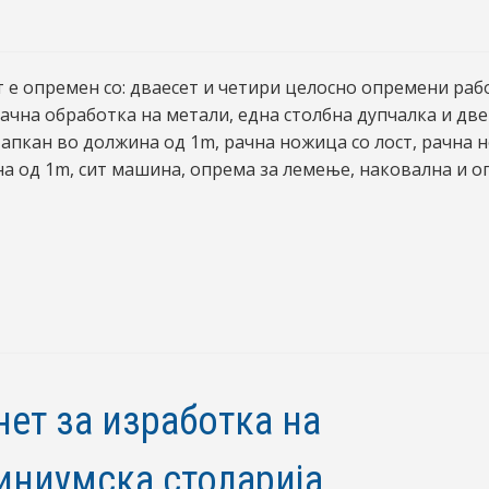
 е опремен со: дваесет и четири целосно опремени раб
рачна обработка на метали, една столбна дупчалка и две
 апкан во должина од 1m, рачна ножица со лост, рачна 
а од 1m, сит машина, опрема за лемење, наковална и о
нет за изработка на
иниумска столарија