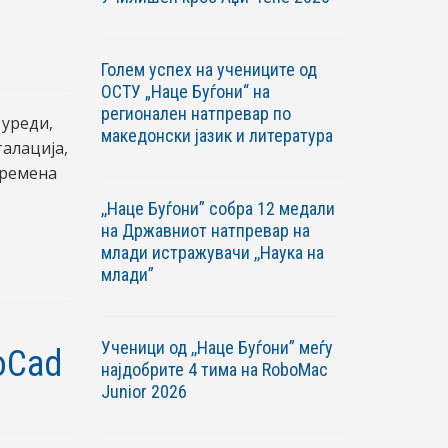
Голем успех на учениците од
ОСТУ „Наце Буѓони“ на
регионален натпревар по
 уреди,
македонски јазик и литература
алација,
времена
,,Наце Буѓони” собра 12 медали
на Државниот натпревар на
млади истражувачи ,,Наука на
млади”
Ученици од ,,Наце Буѓони” меѓу
oCad
најдобрите 4 тима на RoboМac
Junior 2026