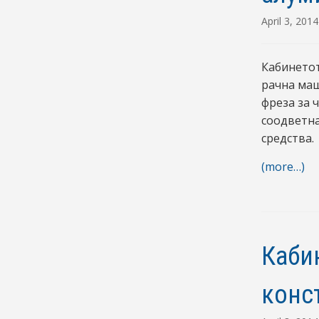
April 3, 2014
Кабинетот
рачна маш
фреза за 
соодветна
средства.
(more…)
Каби
конс