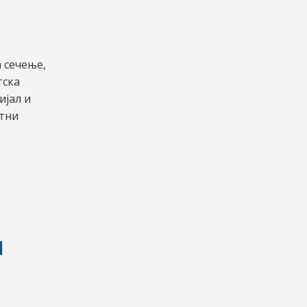
 сечење,
тска
ијал и
итни
и