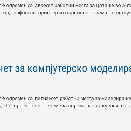
 е опремен со: дваесет работни места за цртање во Aut
тор, графоскоп, принтер и современа опрема за одржу
нет за компјутерско модели
 е опремен со: петнаесет работни места за моделирање
s, LCD проектор и современа опрема за одржување на н