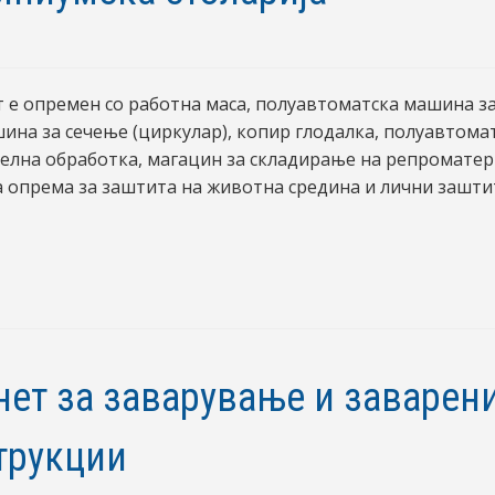
 е опремен со работна маса, полуавтоматска машина за
ина за сечење (циркулар), копир глодалка, полуавтома
челна обработка, магацин за складирање на репроматер
 опрема за заштита на животна средина и лични зашт
нет за заварување и заварен
трукции