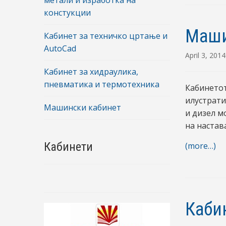
метали и изработка на
констукции
Маши
Кабинет за техничко цртање и
AutoCad
April 3, 2014
Кабинет за хидраулика,
пневматика и термотехника
Кабинетот
илустрати
Машински кабинет
и дизел м
на настава
Кабинети
(more…)
Каби