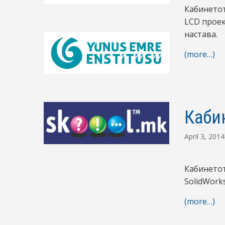
Кабинетот
LCD проек
настава.
(more…)
Каби
April 3, 2014
Кабинетот
SolidWork
(more…)