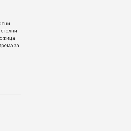
отни
 столни
ножица
према за