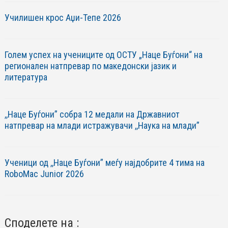
Училишен крос Аџи-Тепе 2026
Голем успех на учениците од ОСТУ „Наце Буѓони“ на
регионален натпревар по македонски јазик и
литература
,,Наце Буѓони” собра 12 медали на Државниот
натпревар на млади истражувачи ,,Наука на млади”
Ученици од ,,Наце Буѓони” меѓу најдобрите 4 тима на
RoboМac Junior 2026
Споделете на :