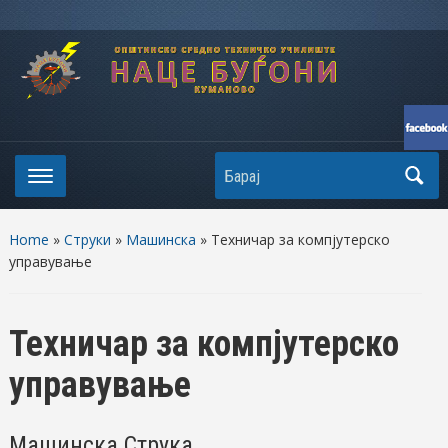
Search
Home
»
Струки
»
Машинска
» Техничар за компјутерско
управување
Техничар за компјутерско
управување
Машинска Струка