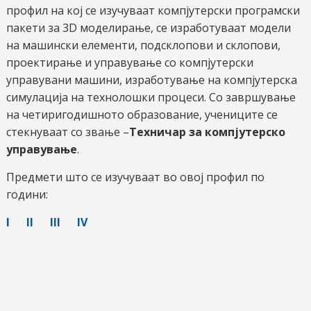
профил на кој се изучуваат компјутерски програмски
пакети за 3D моделирање, се изработуваат модели
на машински елементи, подсклопови и склопови,
проектирање и управување со компјутерски
управувани машини, изработување на компјутерска
симулација на технолошки процеси. Со завршување
на четиригодишното образование, учениците се
стекнуваат со звање –
Техничар за компјутерско
управување
.
Предмети што се изучуваат во овој профил по
години:
I
II
III
IV