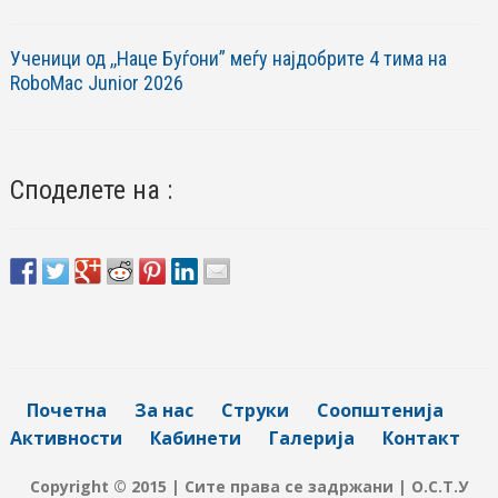
Ученици од ,,Наце Буѓони” меѓу најдобрите 4 тима на
RoboМac Junior 2026
Споделете на :
Почетна
За нас
Струки
Соопштенија
Активности
Кабинети
Галерија
Контакт
Copyright © 2015 | Сите права се задржани | О.С.Т.У