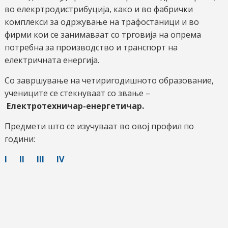
во елекртродистрибуција, како и во фабрички
комплекси за одржување на трафостаници и во
фирми кои се занимаваат со трговија на опрема
потребна за производство и транспорт на
електричната енергија.
Со завршување на четиригодишното образование,
учениците се стекнуваат со звање –
Електротехничар-енергетичар.
Предмети што се изучуваат во овој профил по
години:
I
II
III
IV