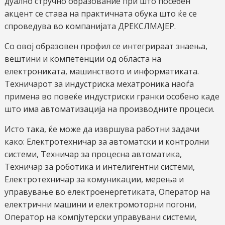
дуално стручно образование при што посебен
акцент се става на практичната обука што ќе се
спроведува во компанијата ДРЕКСЛМАЈЕР.
Со овој образовен профил се интегрираат знаења,
вештини и компетенции од областа на
електрониката, машинството и информатиката.
Техничарот за индустриска мехатроника наоѓа
примена во повеќе индустриски гранки особено каде
што има автоматизација на производните процеси.
Исто така, ќе може да извршува работни задачи
како: Електротехничар за автоматски и контролни
системи, Техничар за процесна автоматика,
Техничар за роботика и интелигентни системи,
Електротехничар за комуникации, мерења и
управување во електроенергетиката, Оператор на
електрични машини и електромоторни погони,
Оператор на компјутерски управувани системи,