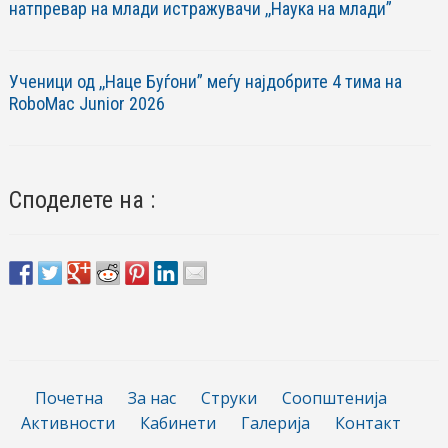
натпревар на млади истражувачи ,,Наука на млади”
Ученици од ,,Наце Буѓони” меѓу најдобрите 4 тима на
RoboМac Junior 2026
Споделете на :
Почетна
За нас
Струки
Соопштенија
Активности
Кабинети
Галерија
Контакт