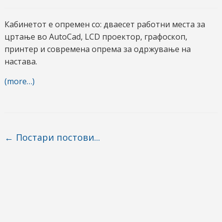
Кабинетот е опремен со: дваесет работни места за
цртање во AutoCad, LCD проектор, графоскоп,
принтер и современа опрема за одржување на
настава.
(more…)
Post navigation
←
Постари постови...