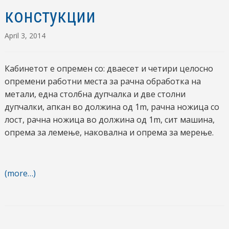
констукции
April 3, 2014
Кабинетот е опремен со: дваесет и четири целосно
опремени работни места за рачна обработка на
метали, една столбна дупчалка и две столни
дупчалки, апкан во должина од 1m, рачна ножица со
лост, рачна ножица во должина од 1m, сит машина,
опрема за лемење, наковална и опрема за мерење.
(more…)