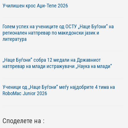
Училишен крос Аџи-Тепе 2026
Голем успех на учениците од ОСТУ „Наце Буѓони“ на
регионален натпревар по македонски јазик и
литература
,,Наце Буѓони” собра 12 медали на Државниот
натпревар на млади истражувачи ,,Наука на млади”
Ученици од ,,Наце Буѓони” меѓу најдобрите 4 тима на
RoboМac Junior 2026
Споделете на :