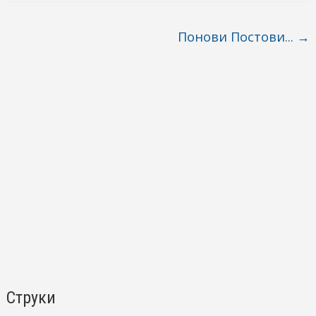
Post navigation
Понови Постови...
→
Струки