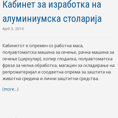
Кабинет за изработка на
алуминиумска столарија
April 3, 2014
Кабинетот е опремен со работна маса,
полуавтоматска машина за сечење, рачна машина за
сечење (циркулар), копир глодалка, полуавтоматска
фреза за челна обработка, магацин за складирање на
репроматеријал и соодветна опрема за заштита на
животна средина и лични заштитни средства.
(more…)