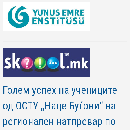
Голем успех на учениците
од ОСТУ „Наце Буѓони“ на
регионален натпревар по