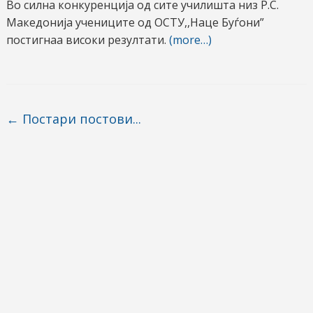
Во силна конкуренција од сите училишта низ Р.С.
Македонија учениците од ОСТУ,,Наце Буѓони”
постигнаа високи резултати.
(more…)
Post navigation
←
Постари постови...