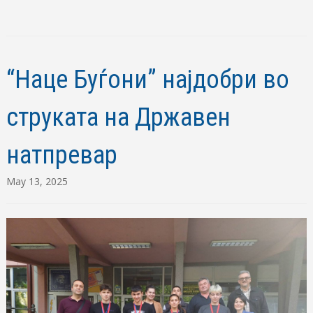
“Наце Буѓони” најдобри во
струката на Државен
натпревар
May 13, 2025