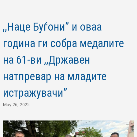
,,Наце Буѓони” и оваа
година ги собра медалите
на 61-ви ,,Државен
натпревар на младите
истражувачи”
May 26, 2025