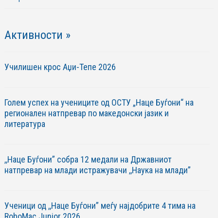
Активности »
Училишен крос Аџи-Тепе 2026
Голем успех на учениците од ОСТУ „Наце Буѓони“ на
регионален натпревар по македонски јазик и
литература
,,Наце Буѓони” собра 12 медали на Државниот
натпревар на млади истражувачи ,,Наука на млади”
Ученици од ,,Наце Буѓони” меѓу најдобрите 4 тима на
RoboМac Junior 2026