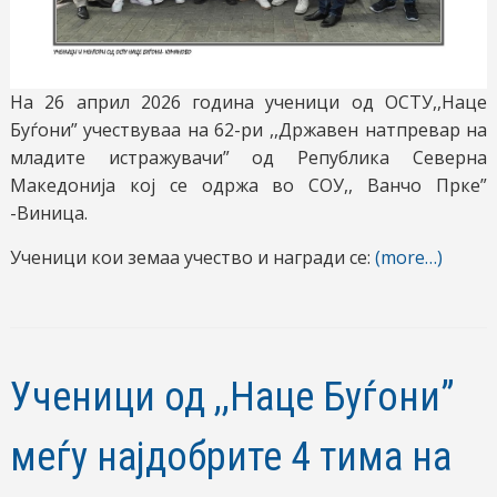
На 26 април 2026 година ученици од ОСТУ,,Наце
Буѓони” учествуваа на 62-ри ,,Државен натпревар на
младите истражувачи” од Република Северна
Македонија кој се одржа во СОУ,, Ванчо Прке”
-Виница.
Ученици кои земаа учество и награди се:
(more…)
Ученици од ,,Наце Буѓони”
меѓу најдобрите 4 тима на