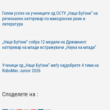
Голем успех на учениците од ОСТУ „Наце Буѓони“ на
регионален натпревар по македонски јазик и
литература
,,Наце Буѓони” собра 12 медали на Државниот
натпревар на млади истражувачи ,,Наука на млади”
Ученици од ,,Наце Буѓони” меѓу најдобрите 4 тима на
RoboМac Junior 2026
Споделете на :