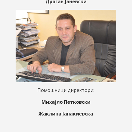
Драган Јаневски
Помошници директори:
Михајло Петковски
Жаклина Јанакиевска