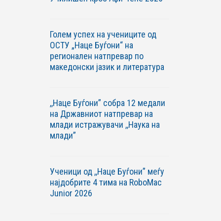
Голем успех на учениците од
ОСТУ „Наце Буѓони“ на
регионален натпревар по
македонски јазик и литература
,,Наце Буѓони” собра 12 медали
на Државниот натпревар на
млади истражувачи ,,Наука на
млади”
Ученици од ,,Наце Буѓони” меѓу
најдобрите 4 тима на RoboМac
Junior 2026