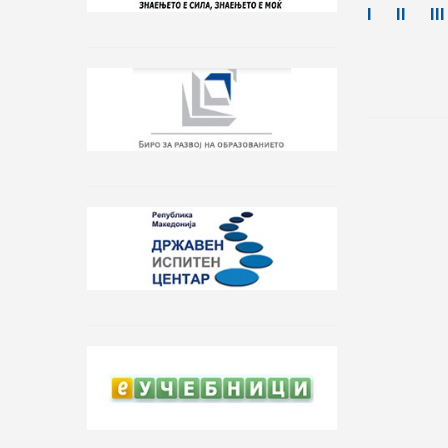
I
II
III