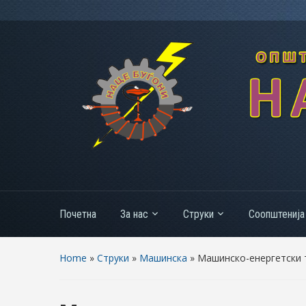
Почетна
За нас
Струки
Соопштенија
Home
»
Струки
»
Машинска
» Машинско-енергетски 