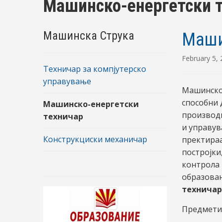
Машинско-енергетски 
Машинска Струка
Маши
February 5,
Техничар за компјутерско
управување
Машинско-
способни 
Машинско-енергетски
производи
техничар
и управув
Конструкциски механичар
пректираа
постројки
контрола 
образован
техничар
Предмети 