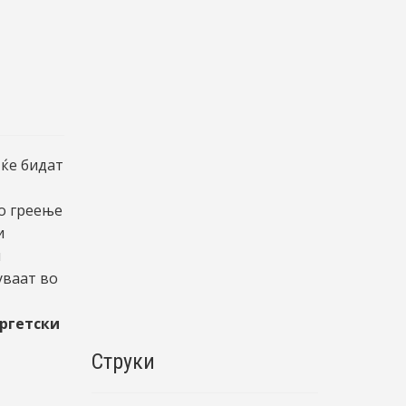
 ќе бидат
о греење
и
и
уваат во
ргетски
Струки