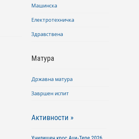
Машинска
Електротехничка
Здравствена
Матура
Државна матура
Завршен испит
Активности »
Училишен крос Аџи-Тепе 2026