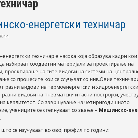
техничар
нско-енергетски техничар
 2014
енергетски техничар е насока која образува кадри кои
да избираат соодветни материјали за проектирање на
, проектирање на сите видови на системи на централн
ање со процесите кои се случуват со нив.Овие техничар
т разни видови на термоенергетски и хидроенергетск
, разни видови на пневматски и гасни постројки, учеств
на квалитетот. Со завршување на четиригодишното
ие, учениците се стекнуваат со звање –
Машинско-ене
.
што се изучуваат во овој профил по години: