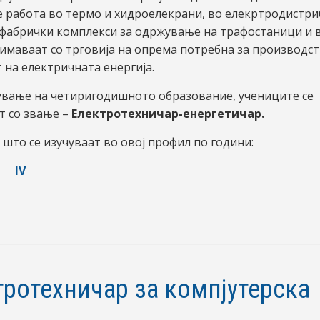
де работа во термо и хидроелекрани, во елекртродистри
 фабрички комплекси за одржување на трафостаници и 
нимаваат со трговија на опрема потребна за производст
 на електричната енергија.
вање на четиригодишното образование, учениците се
т со звање –
Електротехничар-енергетичар.
што се изучуваат во овој профил по години:
IV
тротехничар за компјутерска