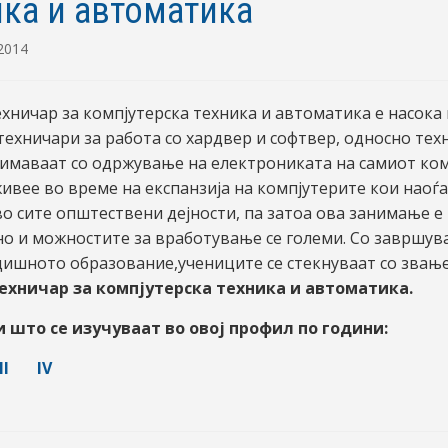
ика и автоматика
 2014
хничар за компјутерска техника и автоматика е насока 
техничари за работа со хардвер и софтвер, односно тех
нимаваат со одржување на електрониката на самиот ком
живее во време на експанзија на компјутерите кои наоѓ
о сите општествени дејности, па затоа ова занимање е
о и можностите за вработување се големи. Со завршув
ишното образование,учениците се стекнуваат со звањ
ехничар за компјутерска техника и автоматика.
 што се изучуваат во овој профил по години:
II
IV