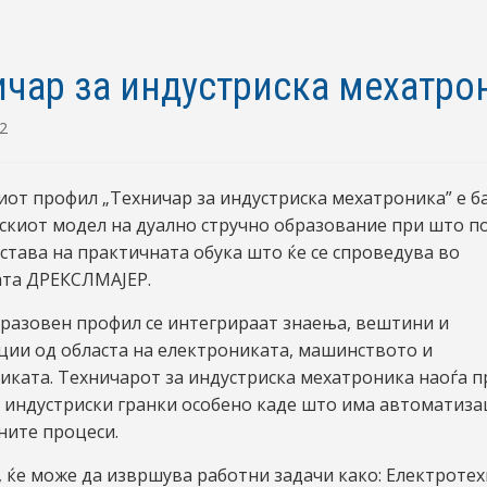
ичар за индустриска мехатро
22
от профил „Техничар за индустриска мехатроника” е б
скиот модел на дуално стручно образование при што п
 става на практичната обука што ќе се спроведува во
ата ДРЕКСЛМАЈЕР.
бразовен профил се интегрираат знаења, вештини и
ии од областа на електрониката, машинството и
ката. Техничарот за индустриска мехатроника наоѓа 
 индустриски гранки особено каде што има автоматиза
ните процеси.
, ќе може да извршува работни задачи како: Електротех