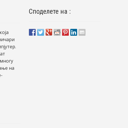
Споделете на :
која
ничари
пјутер.
аат
 многу
ање на
е-