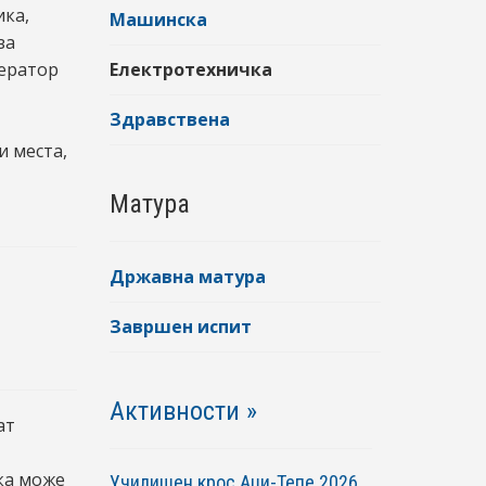
ика,
Машинска
за
ператор
Електротехничка
Здравствена
и места,
Матура
Државна матура
Завршен испит
Активности »
ат
ока може
Училишен крос Аџи-Тепе 2026