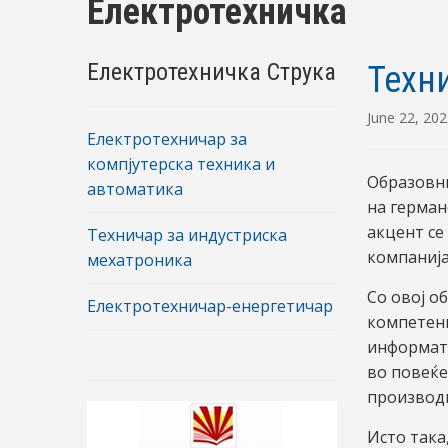
Електротехничка
Електротехничка Струка
Техн
June 22, 20
Електротехничар за
компјутерска техника и
Образовни
автоматика
на герман
акцент се
Техничар за индустриска
компаниј
мехатроника
Со овој о
Електротехничар-енергетичар
компетенц
информати
во повеќе
производ
Исто така