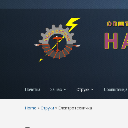
Почетна
За нас
Струки
Соопштенија
Home
»
Струки
» Електротехничка