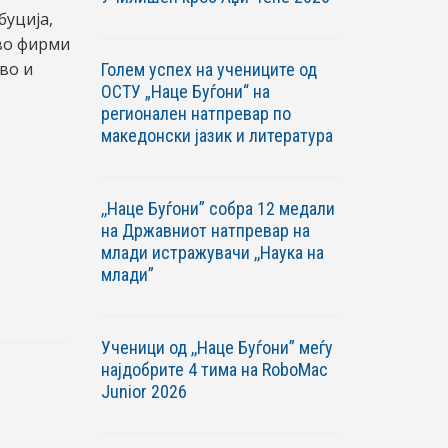
буција,
во фирми
во и
Голем успех на учениците од
ОСТУ „Наце Буѓони“ на
регионален натпревар по
македонски јазик и литература
,,Наце Буѓони” собра 12 медали
на Државниот натпревар на
млади истражувачи ,,Наука на
млади”
Ученици од ,,Наце Буѓони” меѓу
најдобрите 4 тима на RoboМac
Junior 2026