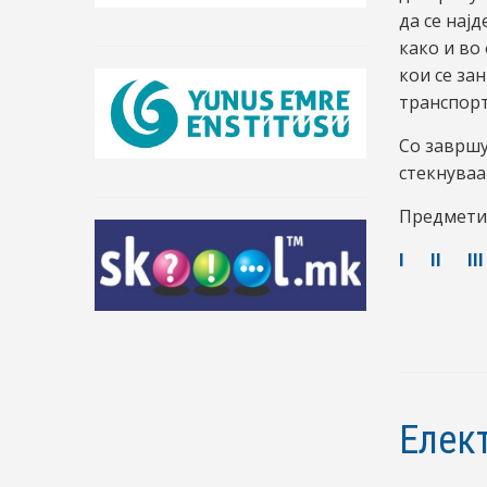
да се нај
како и во
кои се за
транспорт
Со завршу
стекнуваа
Предмети 
I
II
III
Елек