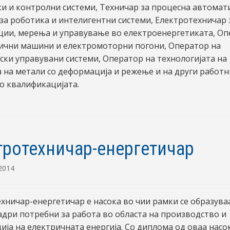
и и контролни системи, Техничар за процесна автомат
за роботика и интелигентни системи, Електротехничар 
ии, мерења и управување во електроенергетиката, О
ични машини и електромоторни погони, Оператор на
ски управувани системи, Оператор на технологијата на
 на метали со деформација и режење и на други работн
со квалификацијата.
тротехничар-енергетичар
 2014
хничар-енергетичар e насока во чии рамки се образува
адри потребни за работа во областа на производство и
ија на електричната енергија. Со диплома од оваа нас