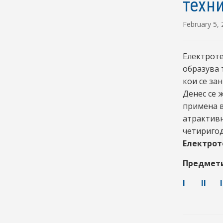
техн
February 5,
Електроте
образува 
кои се за
Денес се 
примена в
атрактивн
четиригод
Електрот
Предмети
I
II
I