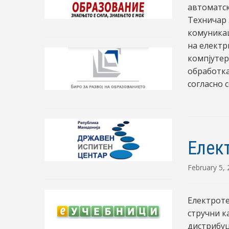
автоматск
Техничар 
комуникац
на електр
компјутер
обработка
согласно 
Елек
February 5,
Електроте
стручни к
дистрибуц