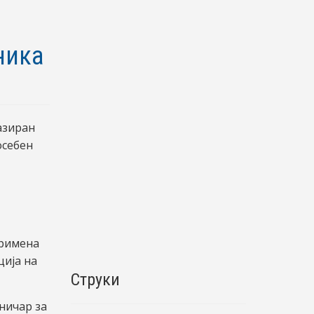
ника
азиран
осебен
примена
ција на
Струки
ничар за