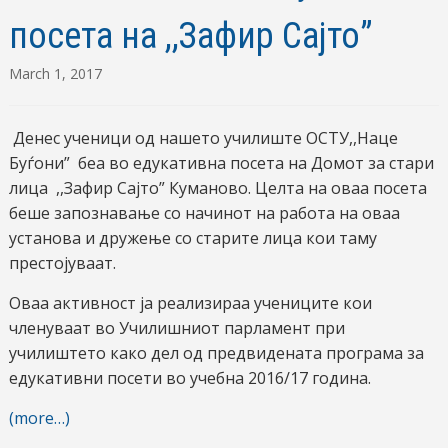
посета на ,,Зафир Сајто”
March 1, 2017
Денес ученици од нашето училиште ОСТУ,,Наце
Буѓони” беа во едукативна посета на Домот за стари
лица ,,Зафир Сајто” Куманово. Целта на оваа посета
беше запознавање со начинот на работа на оваа
установа и дружење со старите лица кои таму
престојуваат.
Оваа активност ја реализираа учениците кои
членуваат во Училишниот парламент при
училиштето како дел од предвидената програма за
едукативни посети во учебна 2016/17 година.
(more…)