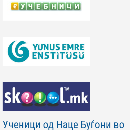
Ученици од Наце Буѓони во