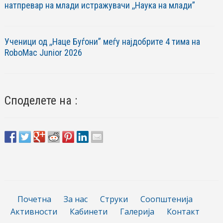
натпревар на млади истражувачи ,,Наука на млади”
Ученици од ,,Наце Буѓони” меѓу најдобрите 4 тима на
RoboМac Junior 2026
Споделете на :
Почетна
За нас
Струки
Соопштенија
Активности
Кабинети
Галерија
Контакт