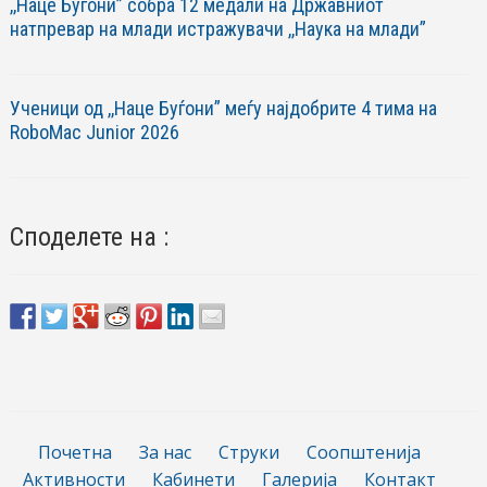
,,Наце Буѓони” собра 12 медали на Државниот
натпревар на млади истражувачи ,,Наука на млади”
Ученици од ,,Наце Буѓони” меѓу најдобрите 4 тима на
RoboМac Junior 2026
Споделете на :
Почетна
За нас
Струки
Соопштенија
Активности
Кабинети
Галерија
Контакт