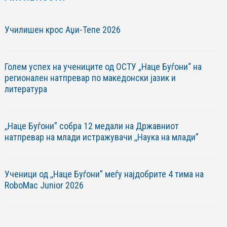
Училишен крос Аџи-Тепе 2026
Голем успех на учениците од ОСТУ „Наце Буѓони“ на
регионален натпревар по македонски јазик и
литература
,,Наце Буѓони” собра 12 медали на Државниот
натпревар на млади истражувачи ,,Наука на млади”
Ученици од ,,Наце Буѓони” меѓу најдобрите 4 тима на
RoboМac Junior 2026