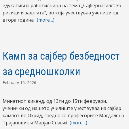
едукативна работилница на тема „Сајбернасилство –
ризици и заштита“, во која учествуваа ученици од
втора година.
(more…)
Камп за сајбер безбедност
за средношколки
February 16, 2026
Минатиот викенд, од 13ти до 15ти февруари,
ученички од нашето училиште учествуваа на сајбер
кампот во Охрид, заедно со професорите Магдалена
Трајановиќ и Марјан Спасиќ.
(more…)