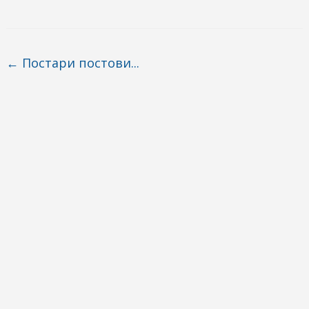
Post navigation
←
Постари постови...