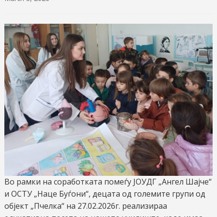
Во рамки на соработката помеѓу ЈОУДГ „Ангел Шајче“
и ОСТУ „Наце Буѓони“, децата од големите групи од
објект „Пчелка“ на 27.02.2026г. реализираа