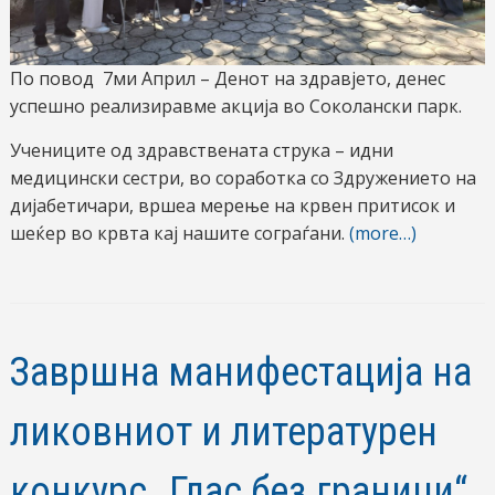
По повод 7ми Април – Денот на здравјето, денес
успешно реализиравме акција во Соколански парк.
Учениците од здравствената струка – идни
медицински сестри, во соработка со Здружението на
дијабетичари, вршеа мерење на крвен притисок и
шеќер во крвта кај нашите сограѓани.
(more…)
Завршна манифестација на
ликовниот и литературен
конкурс „Глас без граници“