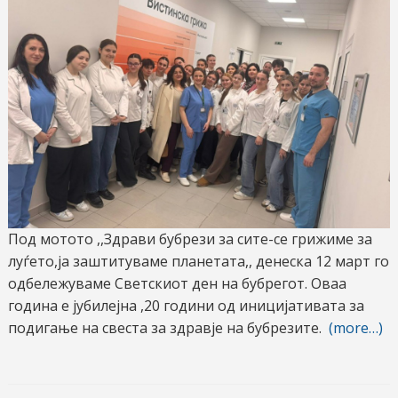
Под мотото ,,Здрави бубрези за сите-се грижиме за
луѓето,ја заштитуваме планетата,, денеска 12 март го
одбележуваме Светскиот ден на бубрегот. Оваа
година е јубилејна ,20 години од иницијативата за
подигање на свеста за здравје на бубрезите.
(more…)