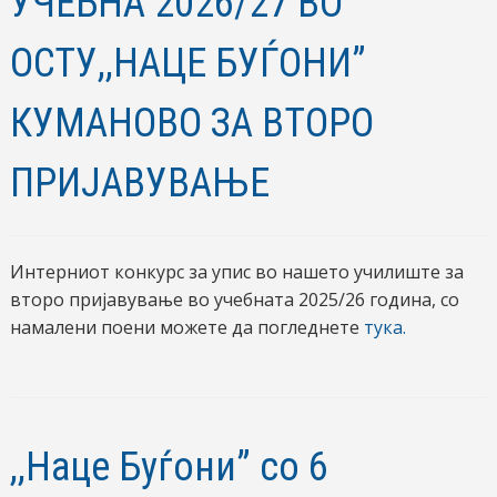
УЧЕБНА 2026/27 ВО
ОСТУ,,НАЦЕ БУЃОНИ”
КУМАНОВО ЗА ВТОРО
ПРИЈАВУВАЊЕ
Интерниот конкурс за упис во нашето училиште за
второ пријавување во учебната 2025/26 година, со
намалени поени можете да погледнете
тука.
,,Наце Буѓони” со 6