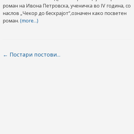
роман на Ивона Петровска, ученичка во IV година, со
наслов „Чекор до бескрајот“,означен како посветен
роман.
(more…)
Post navigation
←
Постари постови...