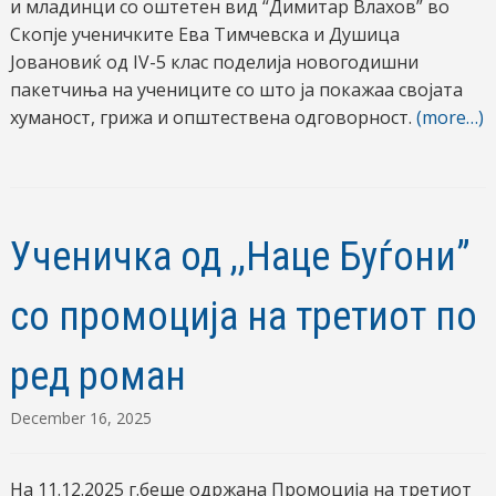
и младинци со оштетен вид “Димитар Влахов” во
Скопје ученичките Ева Тимчевска и Душица
Јовановиќ од IV-5 клас поделија новогодишни
пакетчиња на учениците со што ја покажаа својата
хуманост, грижа и општествена одговорност.
(more…)
Ученичка од ,,Наце Буѓони”
со промоција на третиот по
ред роман
December 16, 2025
На 11.12.2025 г.беше одржана Промоција на третиот