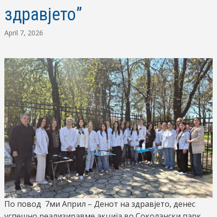
здравјето”
April 7, 2026
По повод 7ми Април – Денот на здравјето, денес
успешно реализиравме акција во Соколански парк.