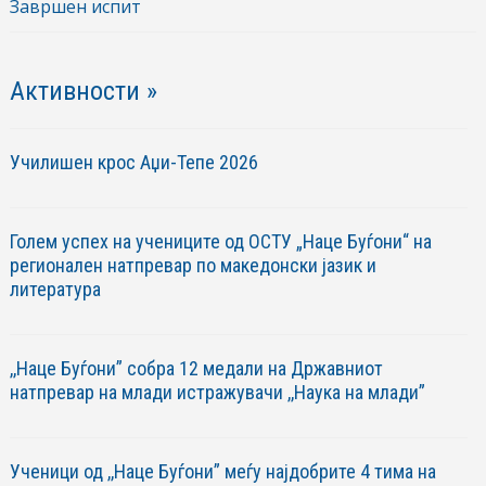
Завршен испит
Активности »
Училишен крос Аџи-Тепе 2026
Голем успех на учениците од ОСТУ „Наце Буѓони“ на
регионален натпревар по македонски јазик и
литература
,,Наце Буѓони” собра 12 медали на Државниот
натпревар на млади истражувачи ,,Наука на млади”
Ученици од ,,Наце Буѓони” меѓу најдобрите 4 тима на