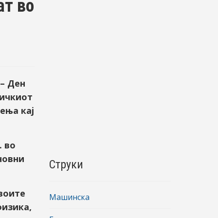
ат во
– Ден
ничкиот
ења кај
. во
новни
Струки
своите
Машинска
физика,