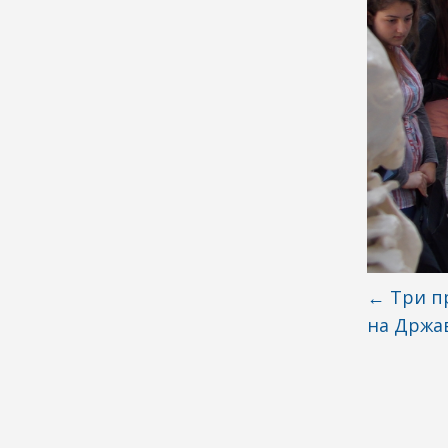
←
Tри пр
на Држа