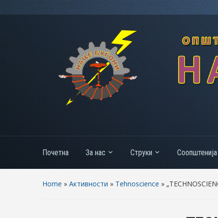
Почетна
За нас
Струки
Соопштенија
Home
»
Активности
»
Tehnoscience
»
„TEСHNOSCIENCE