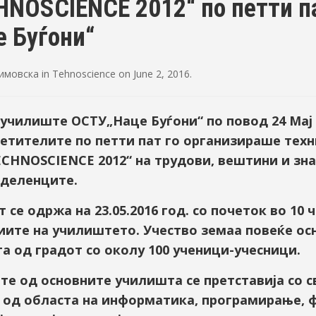
HNOSCIENCE 2012“ по петти п
е Буѓони“
Димовска
in
Tehnoscience
on
June 2, 2016
.
училиште ОСТУ„Наце Буѓони“ по повод 24 Мај 
ветителите по петти пат го организираше тех
EСHNOSCIENCE 2012“ на трудови, вештини и зна
деленците.
 се одржа на 23.05.2016 год. со почеток во 10 ч
иите на училиштето. Учество земаа повеќе ос
а од градот со околу 100 ученици-учесници.
те од основните училишта се претставија со 
 од областа на информатика, програмирање, 