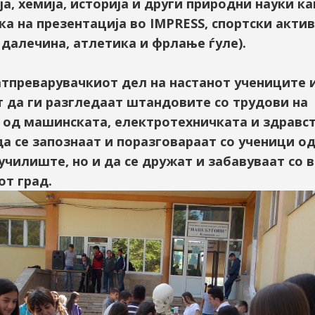
а, хемија, историја и други природни науки ка
ка на презентација во IMPRESS, спортски акти
о далечина, атлетика и фрлање ѓуле).
атпреварувачкиот дел на настанот учениците 
 да ги разгледаат штандовите со трудови на
 од машинската, електротехничката и здравс
да се запознаат и поразговараат со ученици о
училиште, но и да се дружат и забавуваат со 
от град.