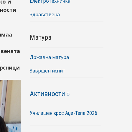
Електротехничка
ко и
вности
Здравствена
имаа
Матура
твената
Државна матура
д
врсници
Завршен испит
Активности »
Училишен крос Аџи-Тепе 2026