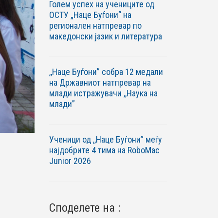
Голем успех на учениците од
ОСТУ „Наце Буѓони“ на
регионален натпревар по
македонски јазик и литература
,,Наце Буѓони” собра 12 медали
на Државниот натпревар на
млади истражувачи ,,Наука на
млади”
Ученици од ,,Наце Буѓони” меѓу
најдобрите 4 тима на RoboМac
Junior 2026
Споделете на :