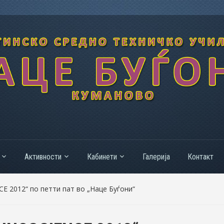
Активности
Кабинети
Галерија
Контакт
 2012“ по петти пат во „Наце Буѓони“