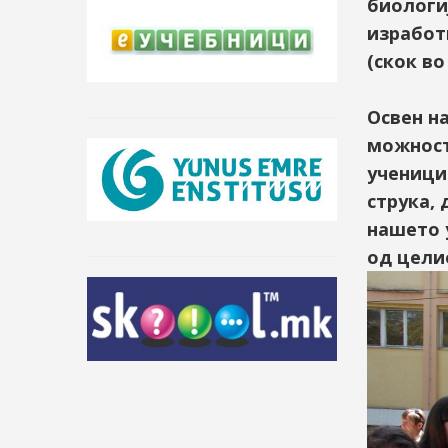
биологиј
изработ
(скок в
Освен н
можност
ученици
струка, 
нашето 
од цели