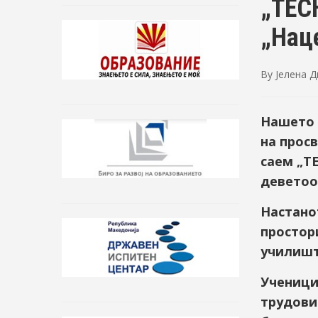
„TEС
„Нац
By
Јелена 
Нашето 
на прос
саем „T
деветоо
Настанот
простор
училишт
Ученици
трудови