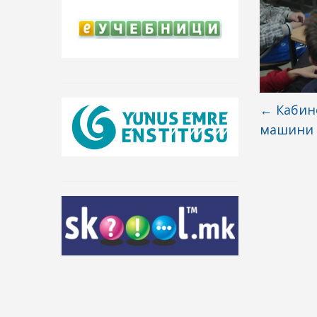
←
Кабине
машини