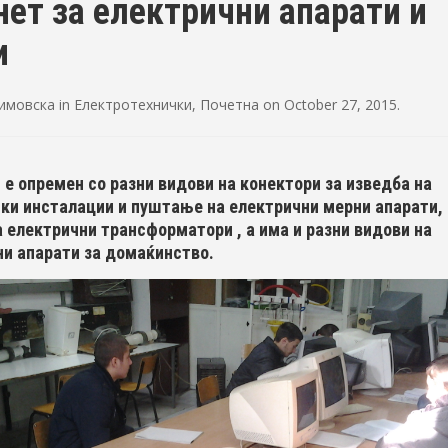
нет за електрични апарати и
и
Димовска
in
Електротехнички
,
Почетна
on
October 27, 2015
.
 е опремен со разни видови на конектори за изведба на
ки инсталации и пуштање на електрични мерни апарати, 
 електрични трансформатори , а има и разни видови на
и апарати за домаќинство.