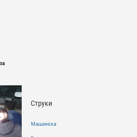
за
Струки
Машинска