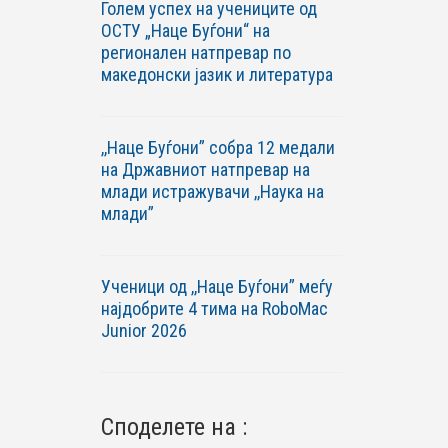
Голем успех на учениците од
ОСТУ „Наце Буѓони“ на
регионален натпревар по
македонски јазик и литература
,,Наце Буѓони” собра 12 медали
на Државниот натпревар на
млади истражувачи ,,Наука на
млади”
Ученици од ,,Наце Буѓони” меѓу
најдобрите 4 тима на RoboМac
Junior 2026
Споделете на :