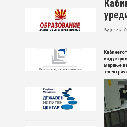
Каби
уред
By
Јелена 
Кабинетот
индустрис
мерење на
електричн