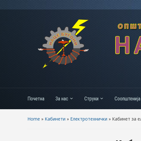
Почетна
За нас
Струки
Соопштенија
Home
»
Кабинети
»
Електротехнички
»
Кабинет за е