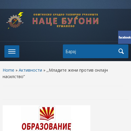
Search
Home
»
Активности
»
,,Младите жени против онлајн
насилство”