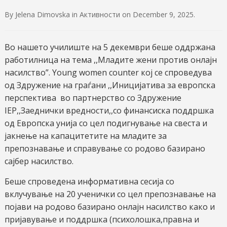
By
Jelena Dimovska
in
Активности
on
December 9, 2025
.
Во нашето училиште на 5 декември беше оддржана
работилница на тема ,,Младите жени против онлајн
насилство”.
Young women counter кој се спроведува
од Здружение на граѓани ,,Иницијатива за европска
перспектива во партнерство со Здружение
IEP,,Заеднички вредности,,со финансиска поддршка
од Европска унија со цел подигнување на свеста и
јакнење на капацитетите на младите за
препознавање и справување со родово базирано
сајбер насилство.
Беше спроведена информативна сесија со
вклучување на 20 ученички со цел препознавање на
појави на родово базирано онлајн насилство како и
пријавување и поддршка (психолошка,правна и