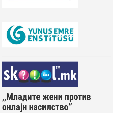
,,Младите жени против
онлајн насилство”