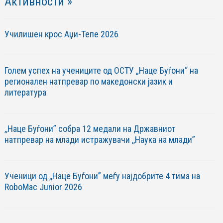
Активности »
Училишен крос Аџи-Тепе 2026
Голем успех на учениците од ОСТУ „Наце Буѓони“ на
регионален натпревар по македонски јазик и
литература
,,Наце Буѓони” собра 12 медали на Државниот
натпревар на млади истражувачи ,,Наука на млади”
Ученици од ,,Наце Буѓони” меѓу најдобрите 4 тима на
RoboМac Junior 2026