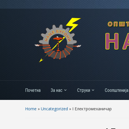
Почетна
За нас
Струки
Соопштенија
Home
»
Uncategorized
»
I Електромеханичар