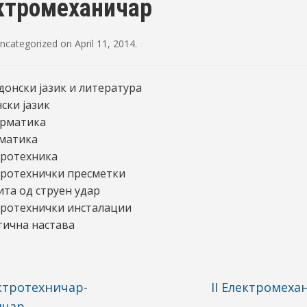
ектромеханичар
ncategorized
on
April 11, 2014
.
онски јазик и литература
ски јазик
рматика
матика
тротехника
тротехнички пресметки
та од струен удар
тротехнички инсталации
тична настава
ктротехничар-
II Електромех
ичар