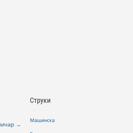
Струки
Машинска
аничар
→