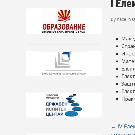
I Ел
By
nace
in
U
Макед
Стран
Инфо
Мате
Елек
Елек
Зашти
Елек
Прак
←
IV Еле
енергет