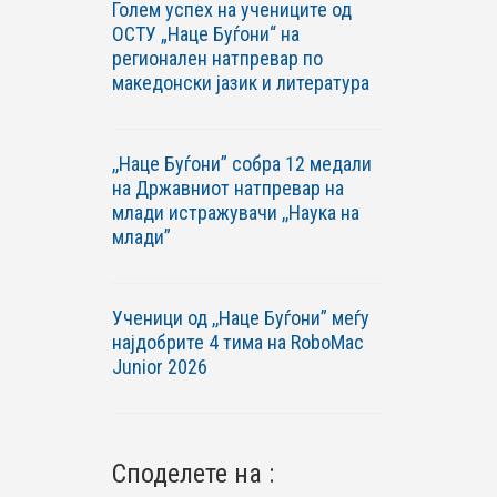
Голем успех на учениците од
ОСТУ „Наце Буѓони“ на
регионален натпревар по
македонски јазик и литература
,,Наце Буѓони” собра 12 медали
на Државниот натпревар на
млади истражувачи ,,Наука на
млади”
Ученици од ,,Наце Буѓони” меѓу
најдобрите 4 тима на RoboМac
Junior 2026
Споделете на :