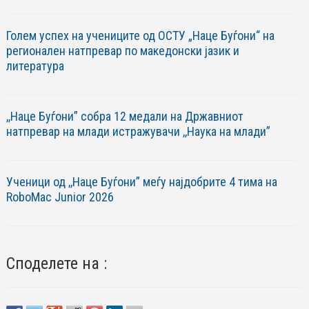
Голем успех на учениците од ОСТУ „Наце Буѓони“ на
регионален натпревар по македонски јазик и
литература
,,Наце Буѓони” собра 12 медали на Државниот
натпревар на млади истражувачи ,,Наука на млади”
Ученици од ,,Наце Буѓони” меѓу најдобрите 4 тима на
RoboМac Junior 2026
Споделете на :