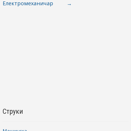
Електромеханичар
→
Струки
Машинска