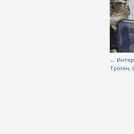
←
Интер
Троген, 