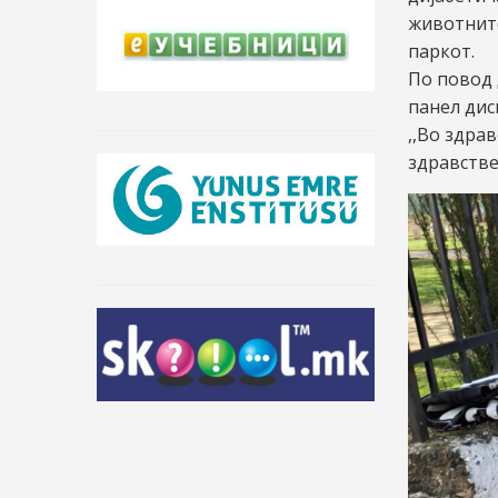
животните
паркот.
По повод 
панел дис
,,Во здра
здравстве