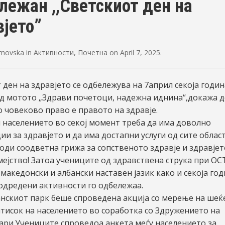
лежан ,,Светскиот ден на
вјето”
imovska
in
Активности
,
Почетна
on
April 7, 2025
.
 ден на здравјето се одбележува на 7април секоја годи
д мотото „Здрави почетоци, надежна иднина“,докажа д
 човеково право е правото на здравје.
л населението во секој момент треба да има доволно
и за здравјето и да има достапни услуги од сите област
оди соодветна грижа за сопственото здравје и здравјет
мејство! Затоа учениците од здравствена струка при О
 македонски и албански наставен јазик како и секоја год
 одредени активности го одбележаа.
нскиот парк беше спроведена акција со мерење на шеќ
тисок на населението во соработка со Здружението на
ари.Учениците спроведоа анкета меѓу населението за