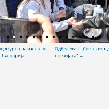
културна размена во
Одбележан ,,Светскиот 
Швајцарија
поезијата”
→