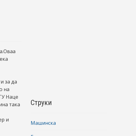
на.Оваа
ека
и за да
о на
СТУ Наце
Струки
ина така
ер и
Машинска