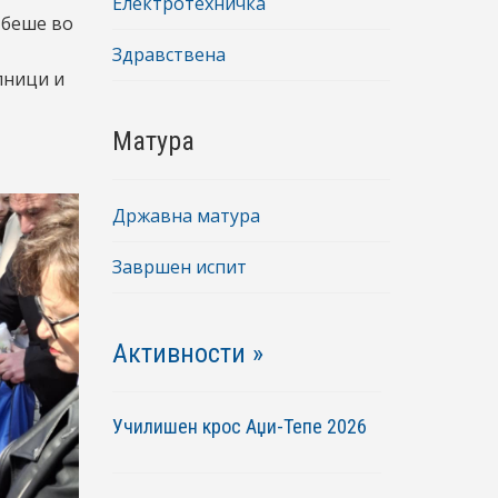
Електротехничка
 беше во
Здравствена
лници и
Матура
Државна матура
Завршен испит
Активности »
Училишен крос Аџи-Тепе 2026