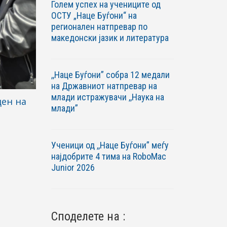
Голем успех на учениците од
ОСТУ „Наце Буѓони“ на
регионален натпревар по
македонски јазик и литература
,,Наце Буѓони” собра 12 медали
на Државниот натпревар на
млади истражувачи ,,Наука на
ден на
млади”
Ученици од ,,Наце Буѓони” меѓу
најдобрите 4 тима на RoboМac
Junior 2026
Споделете на :