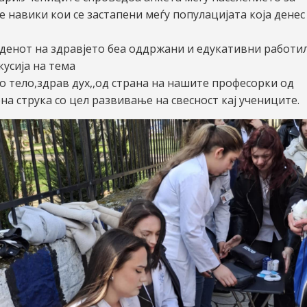
 навики кои се застапени меѓу популацијата која денес
денот на здравјето беа оддржани и едукативни работи
кусија на тема
во тело,здрав дух,,од страна на нашите професорки од
на струка со цел развивање на свесност кај учениците.