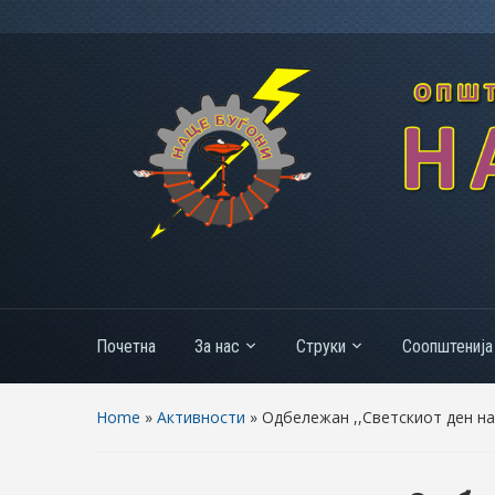
Почетна
За нас
Струки
Соопштенија
Home
»
Активности
»
Одбележан ,,Светскиот ден на