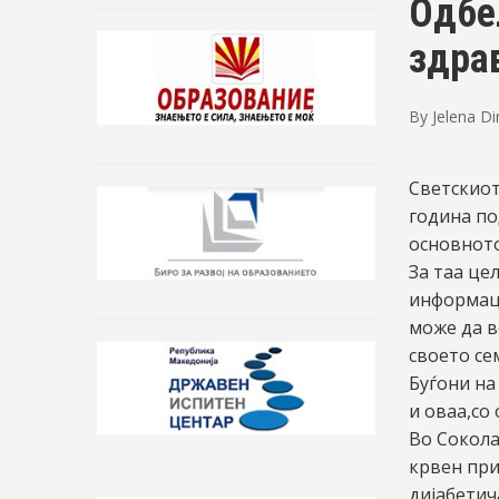
Одбе
здра
By
Jelena D
Светскиот
година по
основното
За таа це
информаци
може да в
своето се
Буѓони на
и оваа,со
Во Сокола
крвен при
дијабетич