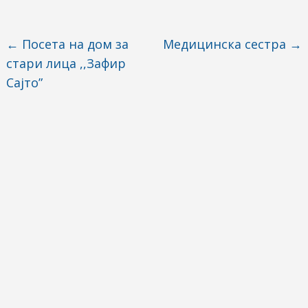
←
Посета на дом за
Медицинска сестра
→
стари лица ,,Зафир
Сајто”