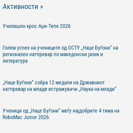
Активности »
Училишен крос Аџи-Тепе 2026
Голем успех на учениците од ОСТУ „Наце Буѓони“ на
регионален натпревар по македонски јазик и
литература
,,Наце Буѓони” собра 12 медали на Државниот
натпревар на млади истражувачи ,,Наука на млади”
Ученици од ,,Наце Буѓони” меѓу најдобрите 4 тима на
RoboМac Junior 2026