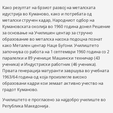
Како резултат на брзиот развој на металската
идустрија во Куманово, како и потребата од
металски стручен кадар, Народниот одбор на
Кумановската околија во 1960 година донел Решение
за основање на Училишен центар за стручно
образование во металска насока подоцна познат
како Метален центар Наце Буѓони. Училиштето
започнува со работа на 1 септември 1960 година со 2
паралелки и 89 ученици: Машински техничар (43
ученика) и Индустриски работник (46 ученика).
Првата генерација матуранти завршува во учебната
1963/64 година од која произлегле високо
образовани кадри кои земаат активно учество на
градот Куманово.
Училиштето е прогласено за најдобро училиште во
Република Македонија .