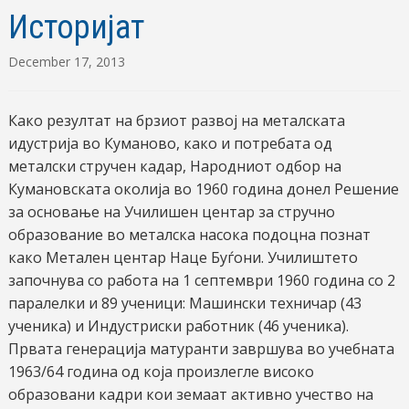
Историјат
December 17, 2013
Како резултат на брзиот развој на металската
идустрија во Куманово, како и потребата од
металски стручен кадар, Народниот одбор на
Кумановската околија во 1960 година донел Решение
за основање на Училишен центар за стручно
образование во металска насока подоцна познат
како Метален центар Наце Буѓони. Училиштето
започнува со работа на 1 септември 1960 година со 2
паралелки и 89 ученици: Машински техничар (43
ученика) и Индустриски работник (46 ученика).
Првата генерација матуранти завршува во учебната
1963/64 година од која произлегле високо
образовани кадри кои земаат активно учество на