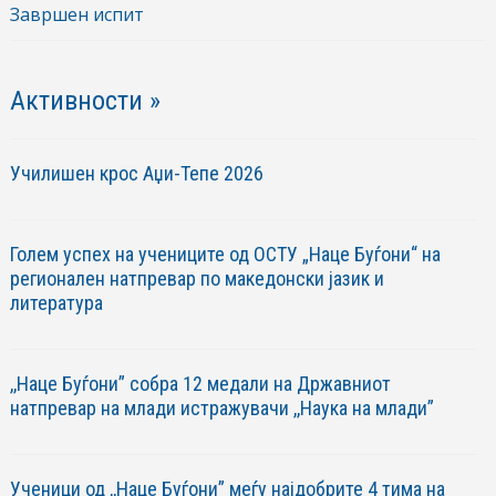
Завршен испит
Активности »
Училишен крос Аџи-Тепе 2026
Голем успех на учениците од ОСТУ „Наце Буѓони“ на
регионален натпревар по македонски јазик и
литература
,,Наце Буѓони” собра 12 медали на Државниот
натпревар на млади истражувачи ,,Наука на млади”
Ученици од ,,Наце Буѓони” меѓу најдобрите 4 тима на