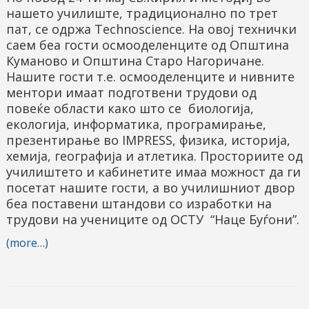
нашето училиште, традиционално по трет
пат, се одржа Technoscience. На овој технички
саем беа гости осмооделенците од Општина
Куманово и Општина Старо Нагоричане.
Нашите гости т.е. осмооделенците и нивните
ментори имаат подготвени трудови од
повеќе области како што се биологија,
екологија, информатика, програмирање,
презентирање во IMPRESS, физика, историја,
хемија, географија и атлетика. Просториите од
училиштето и кабинетите имаа можност да ги
посетат нашите гости, а во училишниот двор
беа поставени штандови со изработки на
трудови на учениците од ОСТУ “Наце Буѓони”.
(more…)