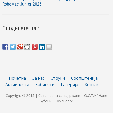
RoboМac Junior 2026
Споделете на :
Почетна
За нас
Струки
Соопштенија
Активности
Кабинети
Галерија
Контакт
Copyright © 2015 | Сите права се задржани | О.С.Т.У "Наце
Буѓони - Куманово"