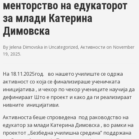
менторство на едукаторот
за млади Катерина
Димовска
By
Jelena Dimovska
in
Uncategorized
,
Активности
on
November
19, 2025
.
На 18.11.2025год. во нашето училиште се одржа
активност со која се финализираше ученичката
иницијатива , и чекор по чекор учениците научија да
дефинираат Што е проект и како да ги реализираат
нивните иницијативи.
Активноста беше спроведена под раководство на
едукатор за млади Катерина Димовска , во рамки на
проектот ,,Безбедна училишна средина” поддржана