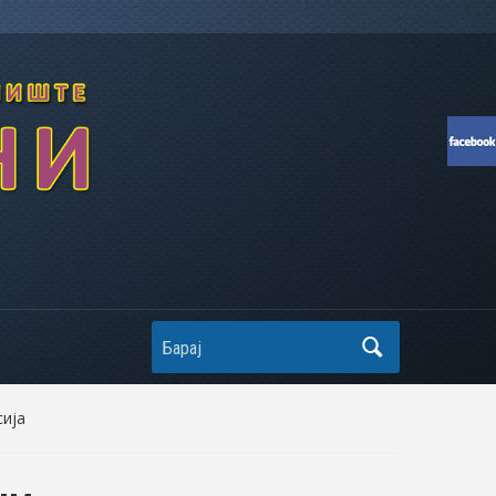
Search
ија