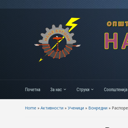
Почетна
За нас
Струки
Соопштенија
Home
»
Активности
»
Ученици
»
Вонредни
»
Распоре