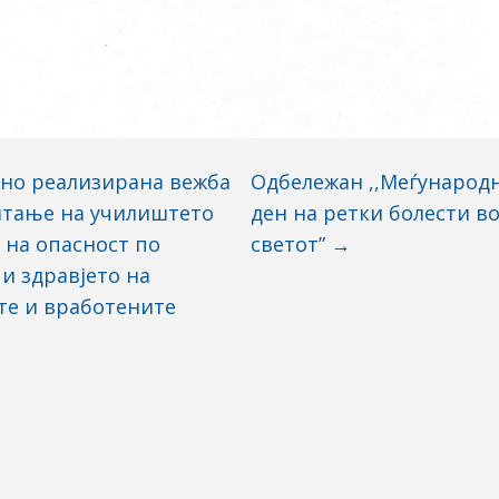
но реализирана вежба
Одбележан ,,Меѓународ
штање на училиштето
ден на ретки болести в
ј на опасност по
светот”
→
и здравјето на
те и вработените