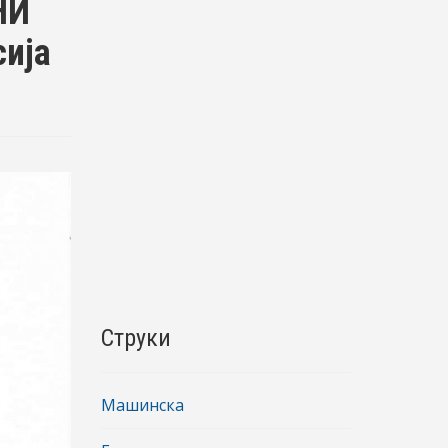
НИ
ија
Струки
Машинска