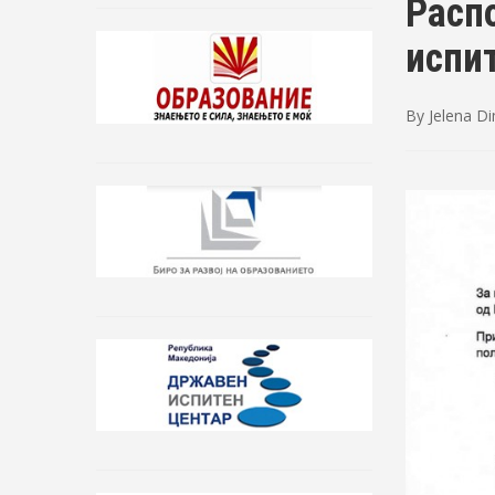
Расп
испи
By
Jelena D