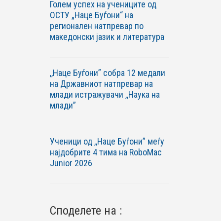
Голем успех на учениците од
ОСТУ „Наце Буѓони“ на
регионален натпревар по
македонски јазик и литература
,,Наце Буѓони” собра 12 медали
на Државниот натпревар на
млади истражувачи ,,Наука на
млади”
Ученици од ,,Наце Буѓони” меѓу
најдобрите 4 тима на RoboМac
Junior 2026
Споделете на :