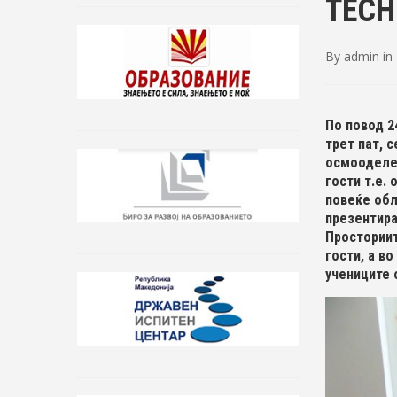
TECH
By
admin
in
По повод 2
трет пат, 
осмооделен
гости т.е.
повеќе обл
презентира
Просториит
гости, а в
учениците 