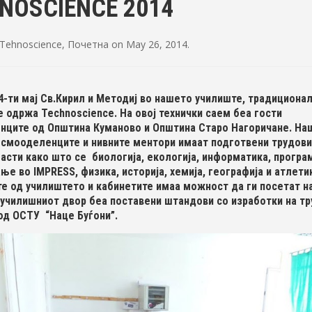
NOSCIENCE 2014
Tehnoscience
,
Почетна
on
May 26, 2014
.
4-ти мај Св.Кирил и Методиј во нашето училиште, традициона
се одржа Technoscience. На овој технички саем беа гости
ците од Општина Куманово и Општина Старо Нагоричане. На
 осмооделенците и нивните ментори имаат подготвени трудови
асти како што се биологија, екологија, информатика, програ
ње во IMPRESS, физика, историја, хемија, географија и атлети
е од училиштето и кабинетите имаа можност да ги посетат н
о училишниот двор беа поставени штандови со изработки на тр
од ОСТУ “Наце Буѓони”.