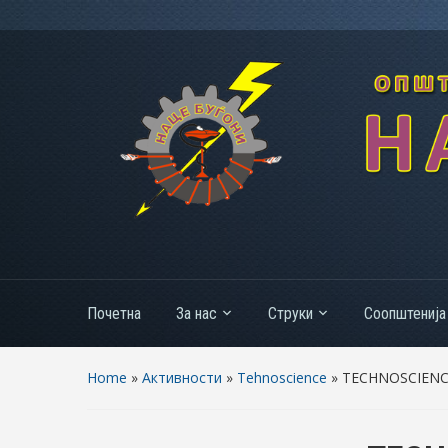
Почетна
За нас
Струки
Соопштенија
Home
»
Активности
»
Tehnoscience
»
TECHNOSCIENC