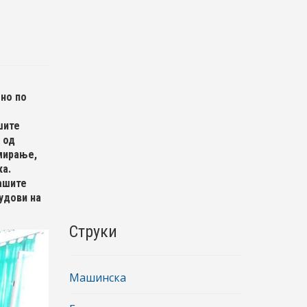
лно по
шите
 од
мирање,
ка.
ашите
удови на
Струки
Машинска