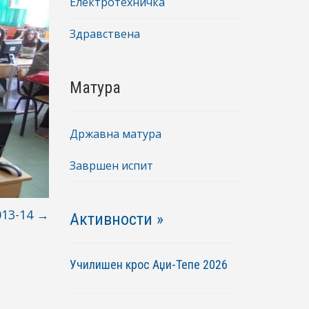
Електротехничка
Здравствена
Матура
Државна матура
Завршен испит
013-14
→
Активности »
Училишен крос Аџи-Тепе 2026