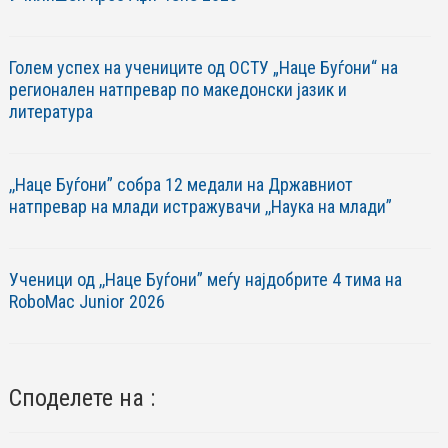
Голем успех на учениците од ОСТУ „Наце Буѓони“ на
регионален натпревар по македонски јазик и
литература
,,Наце Буѓони” собра 12 медали на Државниот
натпревар на млади истражувачи ,,Наука на млади”
Ученици од ,,Наце Буѓони” меѓу најдобрите 4 тима на
RoboМac Junior 2026
Споделете на :