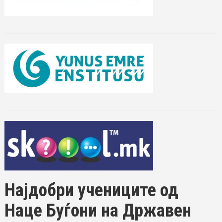
Најдобри учениците од
Наце Буѓони на Државен