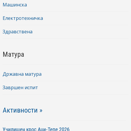
Машинска
Електротехничка
Здравствена
Матура
Државна матура
Завршен испит
Активности »
Училишен крос Аџи-Тепе 2026