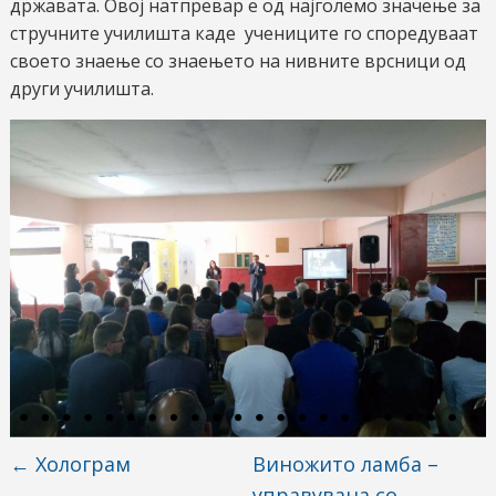
државата. Овој натпревар е од најголемо значење за
стручните училишта каде учениците го споредуваат
своето знаење со знаењето на нивните врсници од
други училишта.
←
Холограм
Виножито ламба –
управувана со