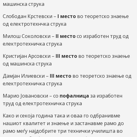
машинска струка
Слободан Крстевски –
I место
во теоретско знаење
од електротехнчка струка
Милош Соколовски –
II место
со изработен труд од
електротехничка струка
Кристијан Арсовски –
III место
во теоретско знаење
од машинска струка
Дамјан Илиевски –
III место
во теоретско знаење од
електротехничка струка
Марио Јовановски – со
пофалница
за изработен
труд од електротехничка струка
Како и секоја година така и оваа го одбранивме
нашиот квалитет и знаење и застанавме рамо до
рамо меѓу најдобрите три технички училишта во