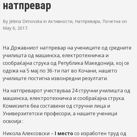
натпревар
By
Jelena Dimovska
in
Активности
,
Натпревари
,
Почетна
on
May 6, 2017
.
На Државниот натпревар на учениците од средните
училишта од машинска, електротехничка и
сообраќајна струка од Република Македонија, кој се
одржа на 5 мај по 36-ти пат во Кочани, нашето
училиште постигна извонредни резултати.
На натпреварот учествуваа 24 стручни училишта од
машинска, електротехничка и сообраќајна струка.
Комисиите беа составени од стручни лица и
Универзитетски професори, а нашите ученици
освоија :
Никола Алексовски –
I место
со изработен труд од