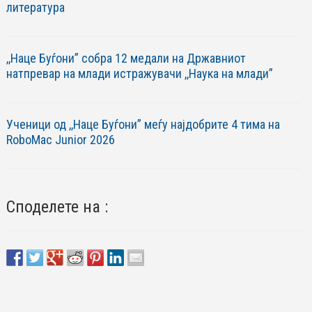
литература
,,Наце Буѓони” собра 12 медали на Државниот
натпревар на млади истражувачи ,,Наука на млади”
Ученици од ,,Наце Буѓони” меѓу најдобрите 4 тима на
RoboМac Junior 2026
Споделете на :