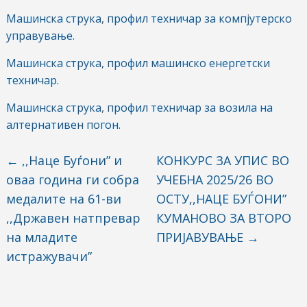
Машинска струка, профил техничар за компјутерско
управување.
Машинска струка, профил машинско енергетски
техничар.
Машинска струка, профил техничар за возила на
алтернативен погон.
←
,,Наце Буѓони” и
КОНКУРС ЗА УПИС ВО
оваа година ги собра
УЧЕБНА 2025/26 ВО
медалите на 61-ви
ОСТУ,,НАЦЕ БУЃОНИ”
,,Државен натпревар
КУМАНОВО ЗА ВТОРО
на младите
ПРИЈАВУВАЊЕ
→
истражувачи”