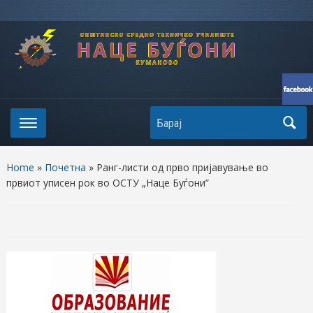
Search
Home
»
Почетна
»
Ранг-листи од прво пријавување во
првиот уписен рок во ОСТУ „Наце Буѓони”