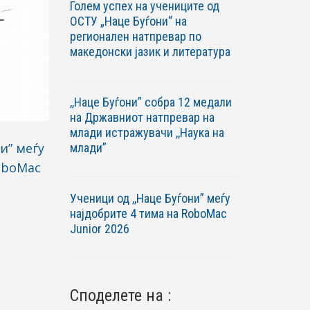
Голем успех на учениците од
ОСТУ „Наце Буѓони“ на
регионален натпревар по
македонски јазик и литература
,,Наце Буѓони” собра 12 медали
на Државниот натпревар на
млади истражувачи ,,Наука на
и” меѓу
млади”
oboМac
Ученици од ,,Наце Буѓони” меѓу
најдобрите 4 тима на RoboМac
Junior 2026
Споделете на :