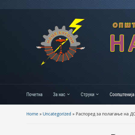
Почетна
За нас
Струки
Соопштенија
Home
»
Uncategorized
»
Распоред за полагање на 