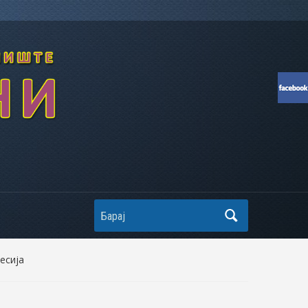
Search
есија