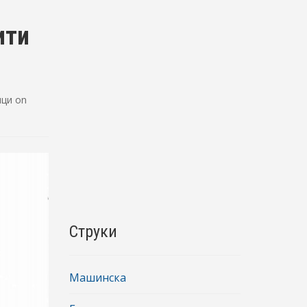
ити
ици
on
Струки
Машинска