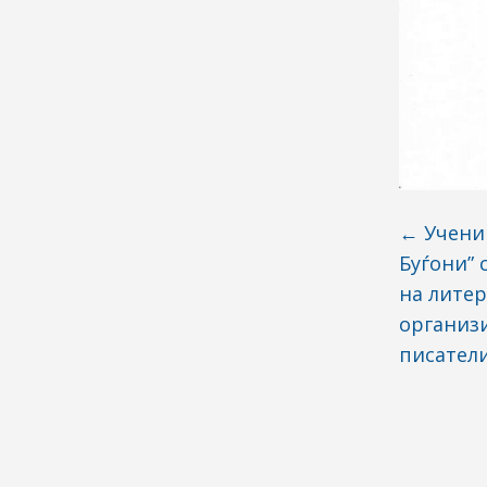
←
Учени
Буѓони” 
на литер
организ
писател