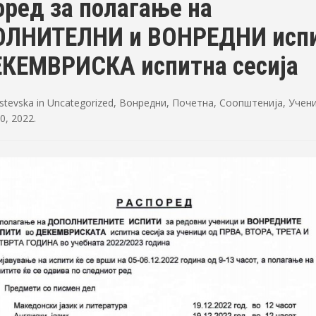
оред за полагање на
ЛНИТЕЛНИ и ВОНРЕДНИ исп
ЕКЕМВРИСКА испитна сесија
rstevska
in
Uncategorized
,
Вонредни
,
Почетна
,
Соопштенија
,
Учен
0, 2022
.