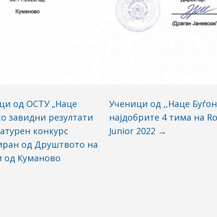
ци од ОСТУ „Наце
Ученици од ,,Наце Буѓон
со завидни резултати
најдобрите 4 тима на R
атурен конкурс
Junior 2022
→
иран од Друштвото на
и од Куманово