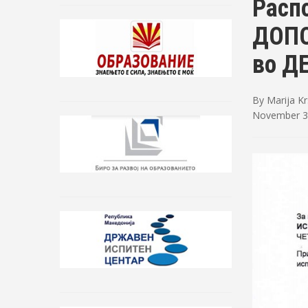
Расп
ДОПО
во Д
By
Marija K
November 3