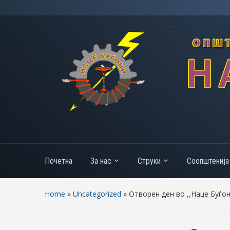
Почетна
За нас
Струки
Соопштенија
Home
»
Uncategorized
»
Отворен ден во ,,Наце Буѓон