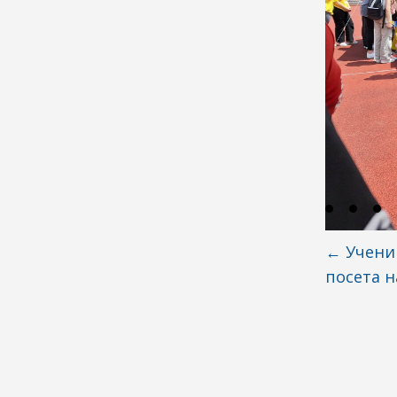
←
Учениц
посета н