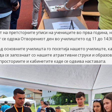
т на претстојните уписи на учениците во прва година, н
3г се одржа Отворениот ден во училиштето од 11 до 14:30
д основните училишта го посетија нашето училиште, к
а се запознаат со нашите атрактивни струки и образо
просториите и кабинетите каде се одвива наставата.