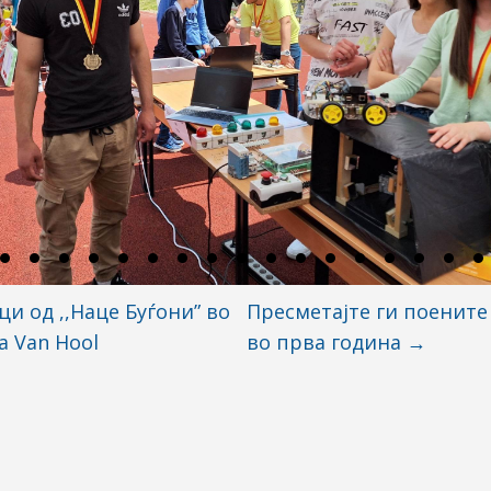
и од ,,Наце Буѓони” во
Пресметајте ги поените
а Van Hool
во прва година
→