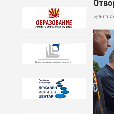
Отвор
By
Jelena D