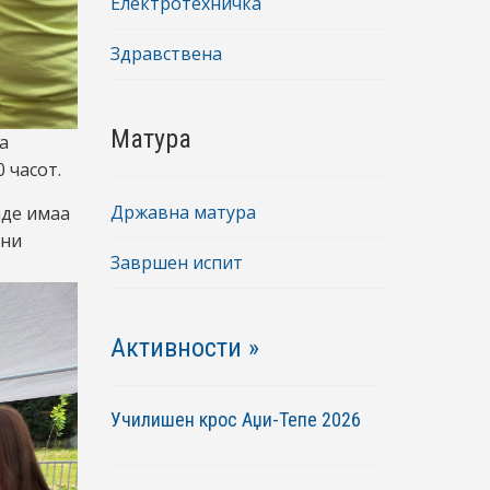
Електротехничка
Здравствена
Матура
а
 часот.
Државна матура
аде имаа
вни
Завршен испит
Активности »
Училишен крос Аџи-Тепе 2026